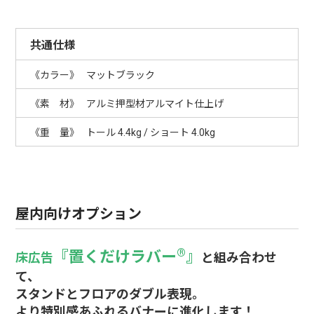
共通仕様
カラー
マットブラック
素 材
アルミ押型材アルマイト仕上げ
重 量
トール 4.4kg / ショート 4.0kg
屋内向けオプション
®
『置くだけラバー
』
床広告
と組み合わせ
て、
スタンドとフロアのダブル表現。
より特別感あふれるバナーに進化します！