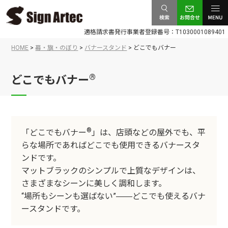
検索
お問合
メニュ
適格請求書発行事業者登録番号：T1030001089401
せ
ー
HOME
>
幕・旗・のぼり
>
バナースタンド
>
どこでもバナー
®
どこでもバナー
®
「どこでもバナー
」は、店頭などの屋外でも、平
らな場所であればどこでも使用できるバナースタ
ンドです。
マットブラックのシンプルで上質なデザインは、
さまざまなシーンに美しく調和します。
“場所もシーンも選ばない”
どこでも使えるバナ
——
ースタンドです。