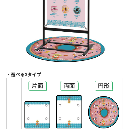
・選べる3タイプ
片面
両面
円形