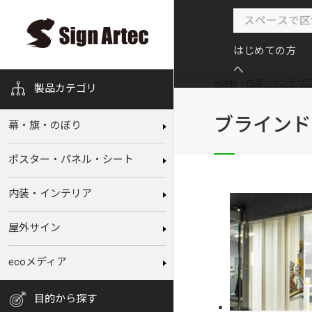
はじめての方
へ
HOME
>
内装・インテリ
製品カテゴリ
ブラインド
幕‧旗‧のぼり
ポスター・パネル・シート
内装‧インテリア
屋外サイン
ecoメディア
⽬的から探す